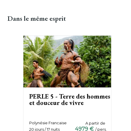
Pearl suivi d’une soirée karaoké sur le
pont 6, pour une fin de journée
Dans
le même esprit
conviviale et festive.
Le jour 9 sera passé en mer, pour
rejoindre Rangiroa.
PERLE 5 - Terre des hommes
et douceur de vivre
Polynésie Francaise
A partir de
4979 €
20 jours / 17 nuits
/ pers.