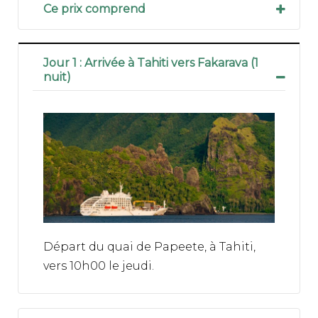
Ce prix comprend
- L'hébergement par personne en
Jour 1 : Arrivée à Tahiti vers Fakarava (1
cabine standard vue obstruée
nuit)
- La pension complète (vin compris
pour les repas pris à bord et une
bouteille pour 4 personnes)
- Les excursions guidées prévues au
programme.
Départ du quai de Papeete, à Tahiti,
vers 10h00 le jeudi.