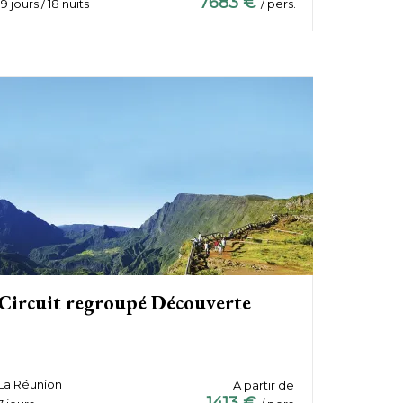
7683 €
19 jours / 18 nuits
/ pers.
Circuit regroupé Découverte
La Réunion
A partir de