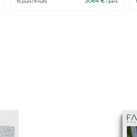
3064 €
10 jours / 9 nuits
/ pers.