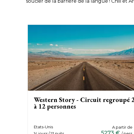
soucier de la barrière de la langue ! Chili et
Western Story - Circuit regroupé 
à 12 personnes
Etats-Unis
A partir de
5273 €
14 jours / 13 nuits
/ pers.