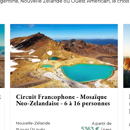
 Argentine, Nouvelle Zélande ou Ouest Américain, le choix
2
Circuit Francophone - Mosaïque
Neo-Zelandaise - 6 à 16 personnes
Nouvelle-Zélande
A partir de
5363 €
15 jours / 14 nuits
/ pers.