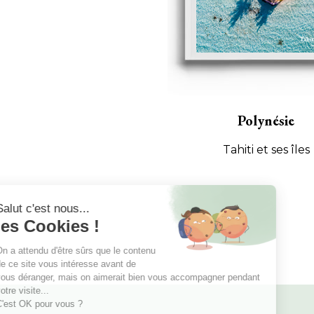
Polynésie
Tahiti et ses îles